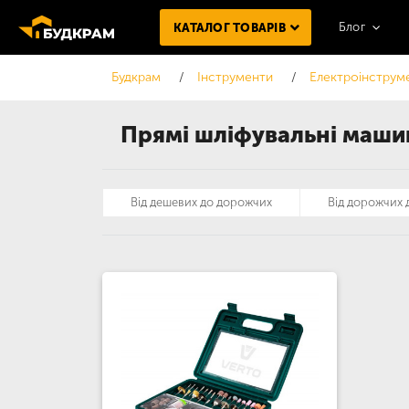
Блог
КАТАЛОГ ТОВАРІВ
Будкрам
Інструменти
Електроінструм
Прямі шліфувальні машин
Від дешевих до дорожчих
Від дорожчих