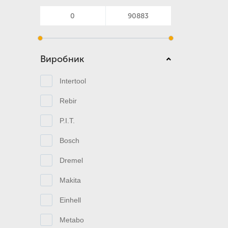
Виробник
Intertool
Rebir
P.I.T.
Bosch
Dremel
Makita
Einhell
Metabo