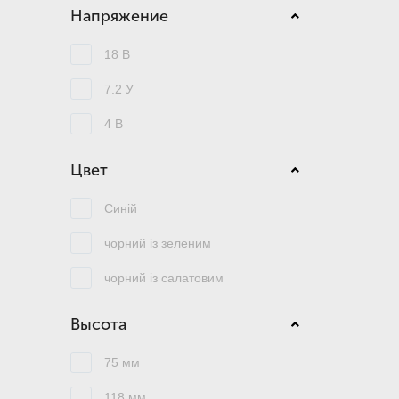
Напряжение
18 В
7.2 У
4 В
Цвет
Синій
чорний із зеленим
чорний із салатовим
Высота
75 мм
118 мм