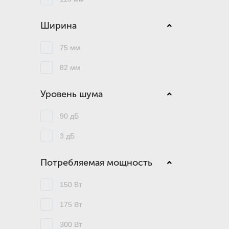
Ширина
75 мм
82 мм
Уровень шума
90 дБ
3 дБ
Потребляемая мощность
150 Вт
175 Вт
300 Вт