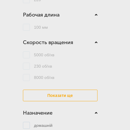
Рабочая длина
100 мм
Скорость вращения
5000 об/хв
230 об/хв
8000 об/хв
Показати ще
Назначение
домашній