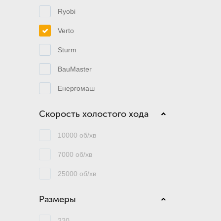
Ryobi
Verto
Sturm
BauMaster
Енергомаш
Скорость холостого хода
10000 об/хв
7000 об/хв
25000 об/хв
Размеры
220