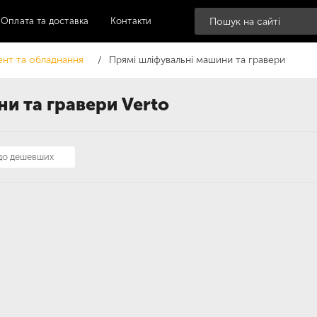
Оплата та доставка
Контакти
ент та обладнання
Прямі шліфувальні машини та гравери
и та гравери Verto
 до дешевших