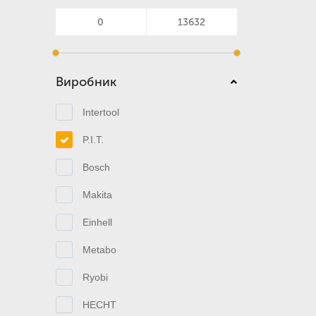
Виробник
Intertool
P.I.T.
Bosch
Makita
Einhell
Metabo
Ryobi
HECHT