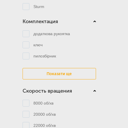
Sturm
Комплектация
додаткова рукоятка
ключ
пилозбірник
Показати ще
Скорость вращения
8000 об/хв
20000 об/хв
22000 об/хв