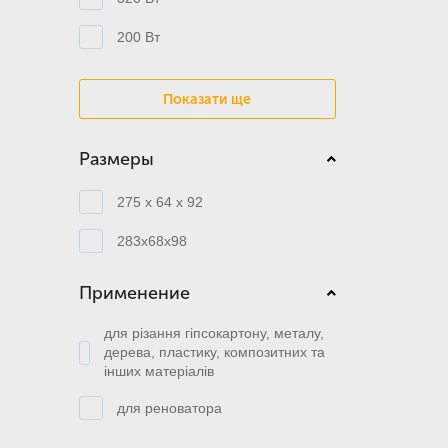
200 Вт
Показати ще
Размеры
275 x 64 x 92
283х68х98
Применение
для різання гіпсокартону, металу,
дерева, пластику, композитних та
інших матеріалів
для реноватора