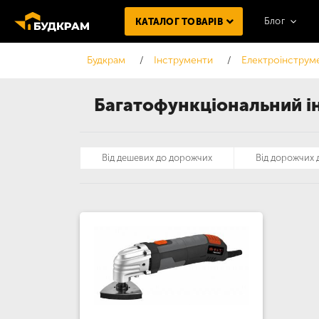
Блог
КАТАЛОГ ТОВАРІВ
Будкрам
Інструменти
Електроінструм
Багатофункціональний ін
Від дешевих до дорожчих
Від дорожчих