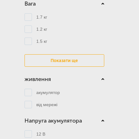
Вага
1.7 кг
1.2 кг
1.5 кг
Показати ще
живлення
акумулятор
від мережі
Напруга акумулятора
12 В