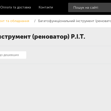
Оплата та доставка
Контакти
ент та обладнання
Багатофункціональний інструмент (реноват
струмент (реноватор) P.I.T.
 до дешевших