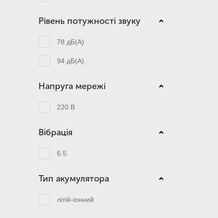
Рівень потужності звуку
78 дБ(А)
94 дБ(А)
Напруга мережі
220 В
Вібрація
6.5
Тип акумулятора
літій-іонний