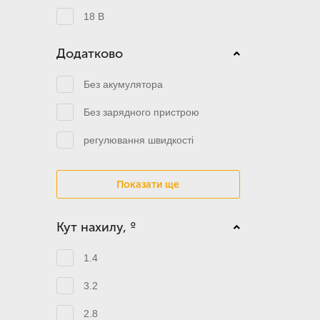
18 В
Додатково
Без акумулятора
Без зарядного пристрою
регулювання швидкості
Показати ще
Кут нахилу, º
1.4
3.2
2.8