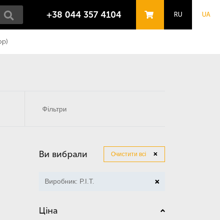
+38 044 357 4104
RU
UA
ор)
Фільтри
Ви вибрали
Очистити всі
Виробник: P.I.T.
Ціна