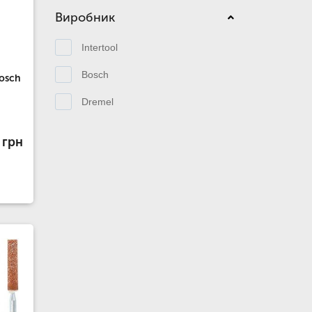
Виробник
Intertool
Bosch
osch
Dremel
 грн