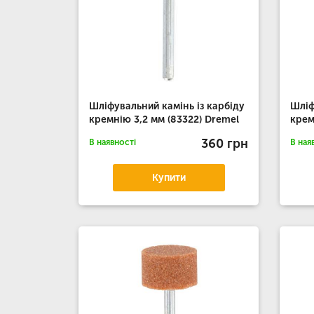
Шліфувальний камінь із карбіду
Шліф
кремнію 3,2 мм (83322) Dremel
крем
360 грн
В наявності
В ная
Купити