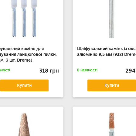
увальний камінь для
Шліфувальний камінь із ок
чування ланцюгової пилки,
алюмінію 9,5 мм (932) Drem
мм, 3 шт. Dremel
318 грн
294
вності
В наявності
Купити
Купити