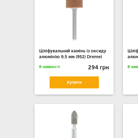
Шліфувальний камінь із оксиду
Шліф
алюмінію 9,5 мм (952) Dremel
алюм
294 грн
В наявності
В ная
Купити