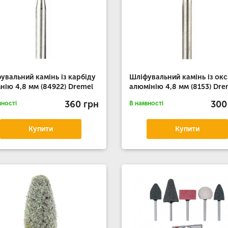
увальний камінь із карбіду
Шліфувальний камінь із ок
нію 4,8 мм (84922) Dremel
алюмінію 4,8 мм (8153) Dre
360 грн
300
вності
В наявності
Купити
Купити