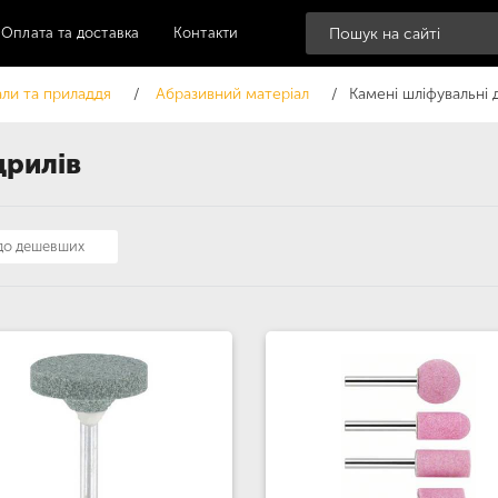
Оплата та доставка
Контакти
али та приладдя
Абразивний матеріал
Камені шліфувальні 
дрилів
 до дешевших