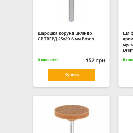
Шарошка корунд циліндр
Шліф
СР.ТВЕРД 25х20 6 мм Bosch
крем
муль
Drem
152 грн
В наявності
В ная
Купити