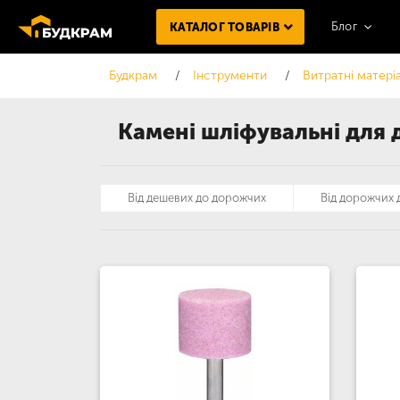
Блог
КАТАЛОГ ТОВАРІВ
Будкрам
Інструменти
Витратні матері
Камені шліфувальні для 
Від дешевих до дорожчих
Від дорожчих