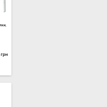
лки,
 грн