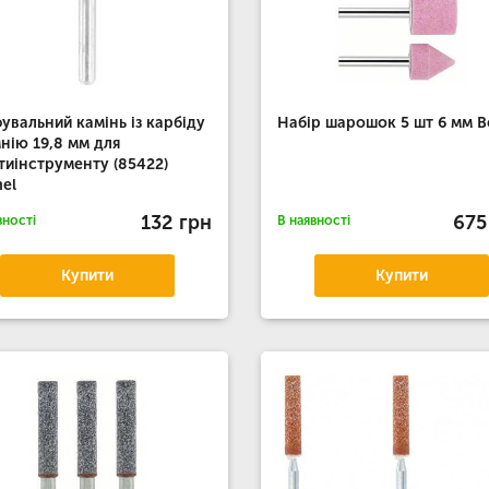
увальний камінь із карбіду
Набір шарошок 5 шт 6 мм B
нію 19,8 мм для
тиінструменту (85422)
el
132 грн
675
вності
В наявності
Купити
Купити