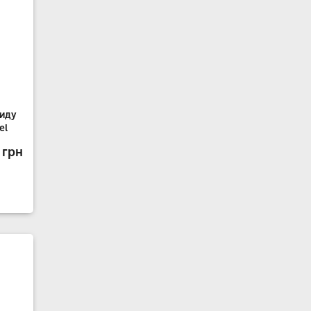
сиду
el
 грн