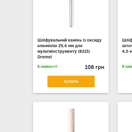
Шліфувальний камінь із оксиду
Шліф
алюмінію 25,4 мм для
зато
мультиінструменту (8215)
4,0 
Dremel
108 грн
В наявності
В ная
Купити