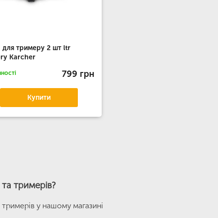
 для тримеру 2 шт ltr
ery Karcher
799 грн
вності
Купити
 та тримерів?
 тримерів у нашому магазині