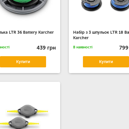
ька LTR 36 Battery Karcher
Набір з 3 шпульок LTR 18 Ba
Karcher
439 грн
799
вності
В наявності
Купити
Купити