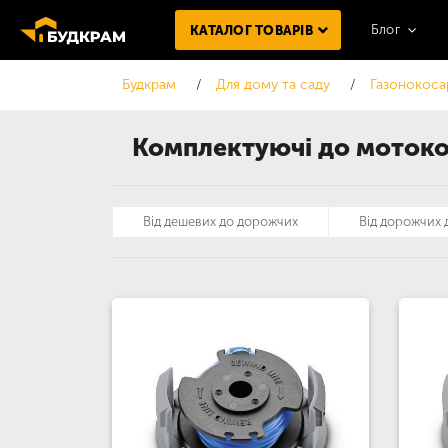
Блог
КАТАЛОГ ТОВАРІВ
Будкрам
Для дому та саду
Газонокоса
Комплектуючі до мотокос
Від дешевих до дорожчих
Від дорожчих