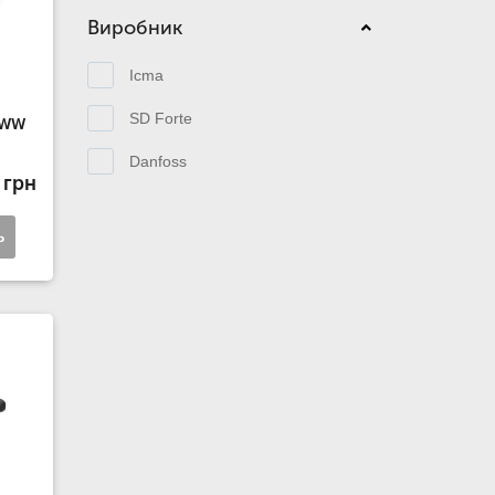
Виробник
Icma
SD Forte
-WW
Danfoss
 грн
ь