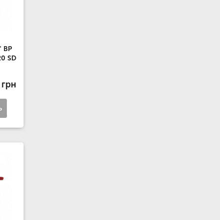
" ВР
20 SD
 грн
ь