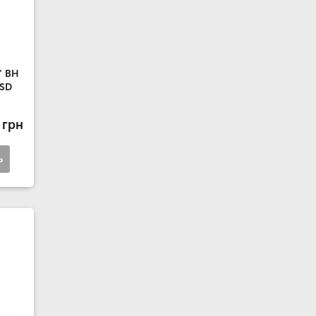
" ВН
 SD
 грн
ь