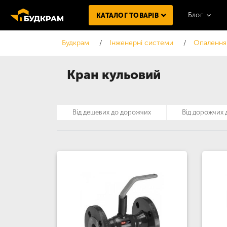
Блог
КАТАЛОГ ТОВАРІВ
Будкрам
Інженерні системи
Опалення
Кран кульовий
Від дешевих до дорожчих
Від дорожчих