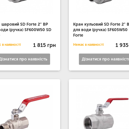
 шаровий SD Forte 2" ВР
Кран кульовий SD Forte 2" 
води (ручка) SF600W50 SD
для води (ручка) SF605W50
e
Forte
1 815 грн
1 935
 в наявності
Немає в наявності
Дізнатися про наявність
Дізнатися про наявніст