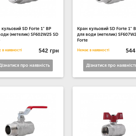
 кульовий SD Forte 1" ВР
Кран кульовий SD Forte 1" 
води (метелик) SF602W25 SD
для води (метелик) SF607W
e
Forte
542 грн
544
 в наявності
Немає в наявності
Дізнатися про наявність
Дізнатися про наявніст