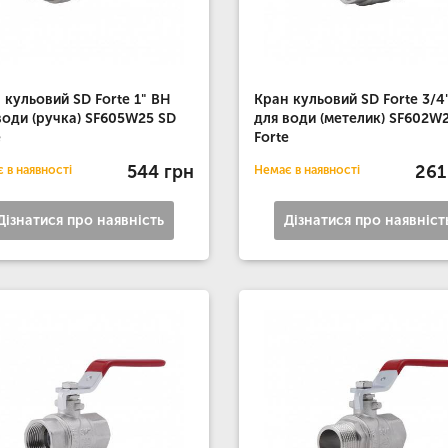
 кульовий SD Forte 1" ВН
Кран кульовий SD Forte 3/4
води (ручка) SF605W25 SD
для води (метелик) SF602W
e
Forte
544 грн
261
 в наявності
Немає в наявності
Дізнатися про наявність
Дізнатися про наявніст