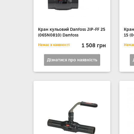
Кран кульовий Danfoss JiP-FF 25
Кран
(065N0810) Danfoss
15 (
1 508 грн
Немає в наявності
Немає
Дізнатися про наявність