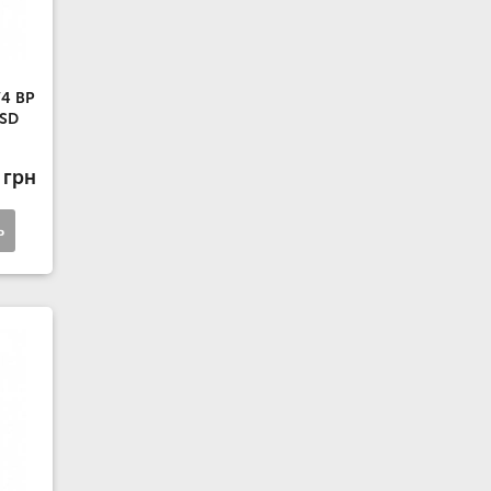
/4 ВР
 SD
 грн
ь