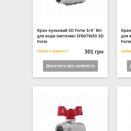
Кран кульовий SD Forte 3/4" ВН
Кран
для води (метелик) SF607W20 SD
для 
Forte
Fort
301 грн
Немає в наявності
Немає
Дізнатися про наявність