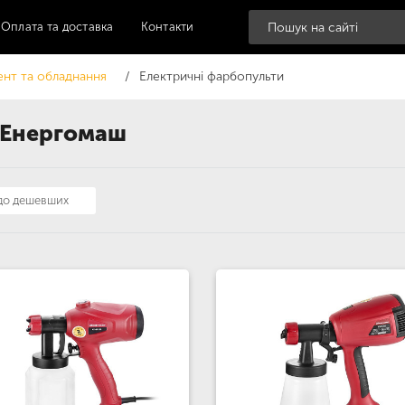
Оплата та доставка
Контакти
ент та обладнання
Електричні фарбопульти
 Енергомаш
 до дешевших