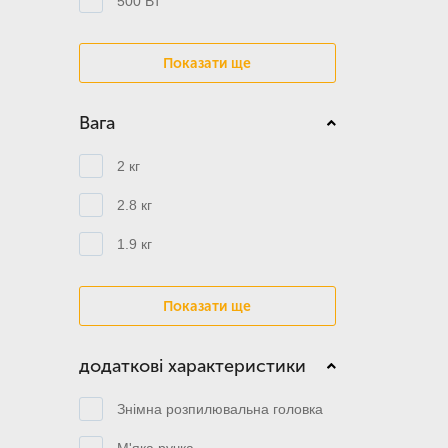
500 Вт
Показати ще
Вага
2 кг
2.8 кг
1.9 кг
Показати ще
додаткові характеристики
Знімна розпилювальна головка
М'яка ручка