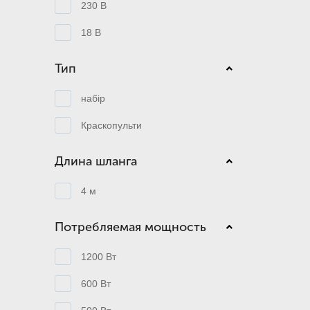
230 В
18 В
Тип
набір
Краскопульти
Длина шланга
4 м
Потребляемая мощность
1200 Вт
600 Вт