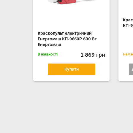
Крас
КП-9
Краскопульт електричний
Енергомаш КП-9660Р 600 Вт
Енергомаш
1 869 грн
В наявності
Немає
Купити