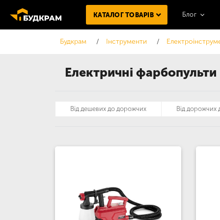
Блог
КАТАЛОГ ТОВАРІВ
Будкрам
Інструменти
Електроінструм
Електричні фарбопульти
Від дешевих до дорожчих
Від дорожчих