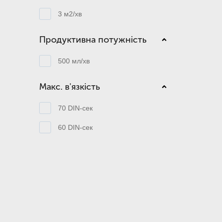
3 м2/хв
Продуктивна потужність
500 мл/хв
Макс. в'язкість
70 DIN-сек
60 DIN-сек