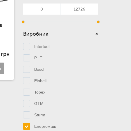
ш
Виробник
Intertool
 грн
P.I.T.
ь
Bosch
Einhell
Topex
GTM
Sturm
Енергомаш