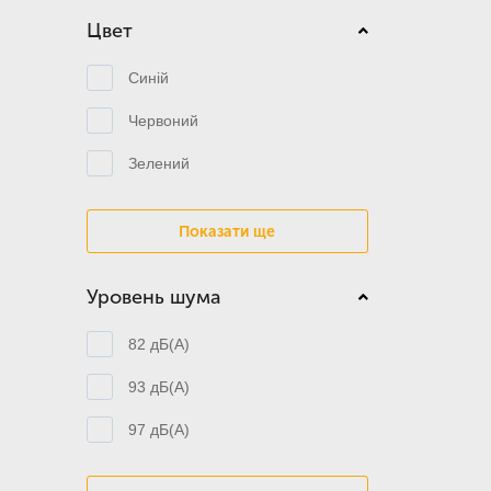
Цвет
Синій
Червоний
Зелений
Показати ще
Уровень шума
82 дБ(А)
93 дБ(А)
97 дБ(А)