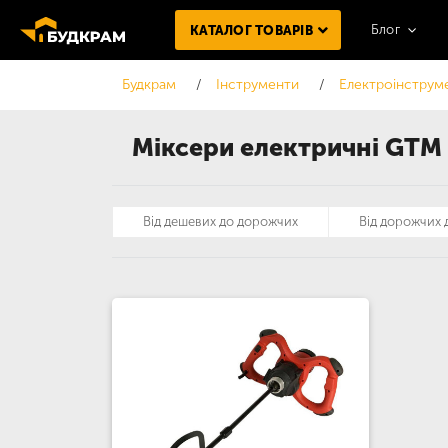
Блог
КАТАЛОГ ТОВАРІВ
Будкрам
Інструменти
Електроінструм
Міксери електричні GTM
Від дешевих до дорожчих
Від дорожчих