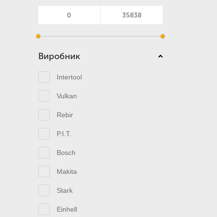
Виробник
Intertool
Vulkan
Rebir
P.I.T.
Bosch
Makita
Stark
Einhell