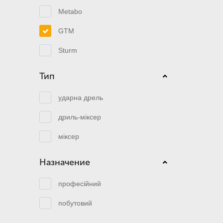
Metabo
GTM
Sturm
Тип
ударна дрель
дриль-міксер
міксер
Назначение
професійний
побутовий