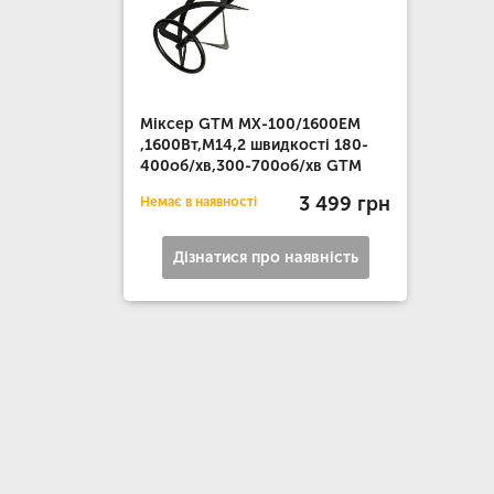
Міксер GTM MX-100/1600EM
,1600Вт,М14,2 швидкості 180-
400об/хв,300-700об/хв GTM
3 499 грн
Немає в наявності
Дізнатися про наявність