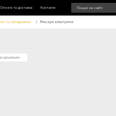
Оплата та доставка
Контакти
ент та обладнання
Міксери електричні
 до дешевших