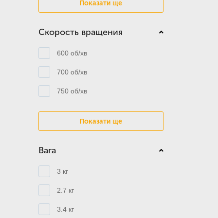
Показати ще
Скорость вращения
600 об/хв
700 об/хв
750 об/хв
Показати ще
Вага
3 кг
2.7 кг
3.4 кг