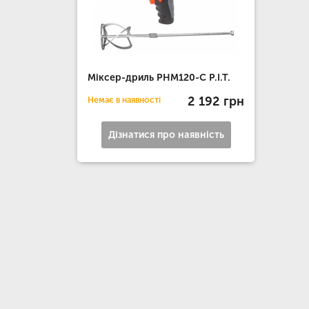
Міксер-дриль РНМ120-С P.I.T.
2 192 грн
Немає в наявності
Дізнатися про наявність