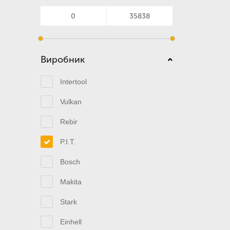
Виробник
Intertool
Vulkan
Rebir
P.I.T.
Bosch
Makita
Stark
Einhell