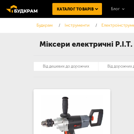
Блог
КАТАЛОГ ТОВАРІВ
Будкрам
Інструменти
Електроінструм
Міксери електричні P.I.T.
Від дешевих до дорожчих
Від дорожчих