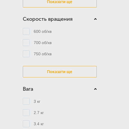
Показати ще
Скорость вращения
600 об/хв
700 об/хв
750 об/хв
Показати ще
Вага
3 кг
2.7 кг
3.4 кг