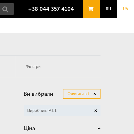
+38 044 357 4104
RU
UA
Фільтри
Ви вибрали
Очистити всі
Виробник: P.I.T.
Ціна