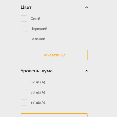
Цвет
Синій
Червоний
Зелений
Показати ще
Уровень шума
82 дБ(А)
93 дБ(А)
97 дБ(А)