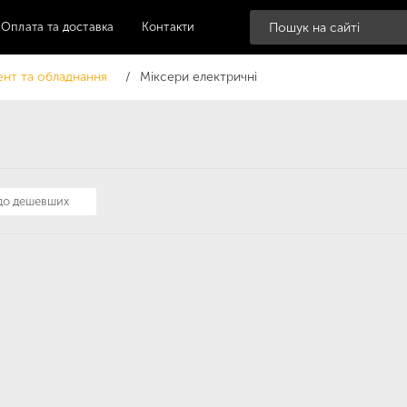
Оплата та доставка
Контакти
ент та обладнання
Міксери електричні
 до дешевших