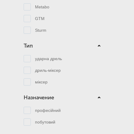
Metabo
GTM
Sturm
Тип
ударна дрель
дриль-міксер
міксер
Назначение
професійний
побутовий