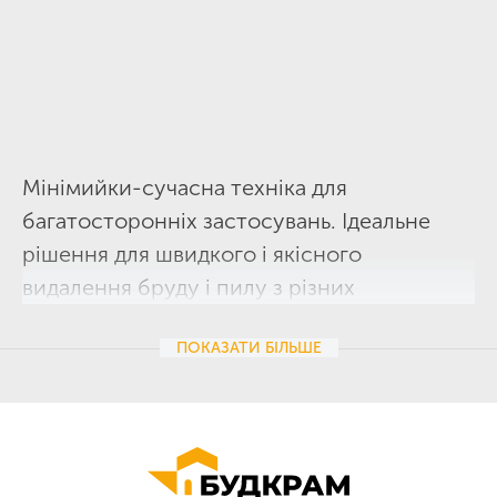
Мінімийки-сучасна техніка для
багатосторонніх застосувань. Ідеальне
рішення для швидкого і якісного
видалення бруду і пилу з різних
поверхонь. Основна перевага мінімийок-
ПОКАЗАТИ
БІЛЬШЕ
висока швидкість роботи, завдяки якій
чистка поверхні проходить без додаткових
зусиль і витрат часу.
Основні переваги мінімийок