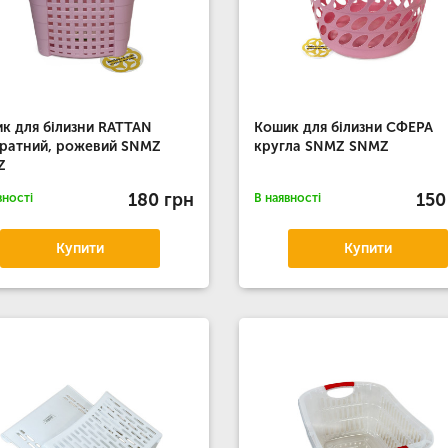
к для білизни RATTAN
Кошик для білизни СФЕРА
ратний, рожевий SNMZ
кругла SNMZ SNMZ
Z
180 грн
150
вності
В наявності
Купити
Купити