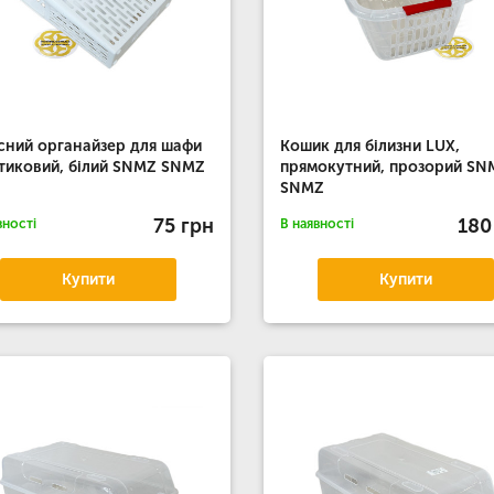
сний органайзер для шафи
Кошик для білизни LUX,
тиковий, білий SNMZ SNMZ
прямокутний, прозорий SN
SNMZ
75 грн
180
вності
В наявності
Купити
Купити