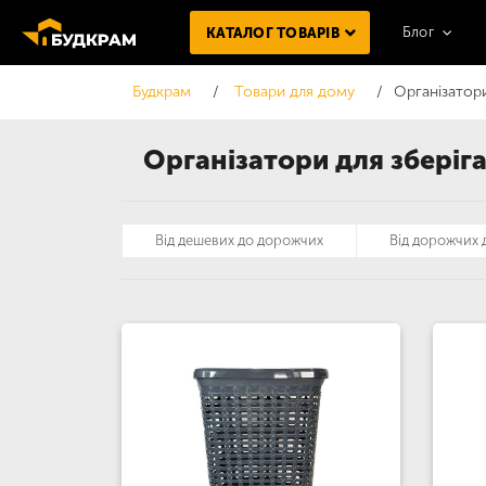
Блог
КАТАЛОГ ТОВАРІВ
Будкрам
Товари для дому
Організатори
Організатори для зберіг
Від дешевих до дорожчих
Від дорожчих