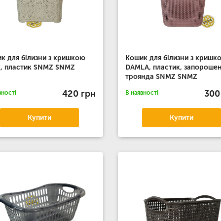
к для білизни з кришкою
Кошик для білизни з кришк
, пластик SNMZ SNMZ
DAMLA, пластик, запороше
троянда SNMZ SNMZ
420 грн
300
вності
В наявності
Купити
Купити