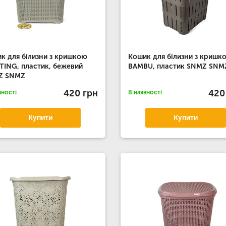
к для білизни з кришкою
Кошик для білизни з кришк
TING, пластик, бежевий
BAMBU, пластик SNMZ SNM
Z SNMZ
420 грн
420
вності
В наявності
Купити
Купити