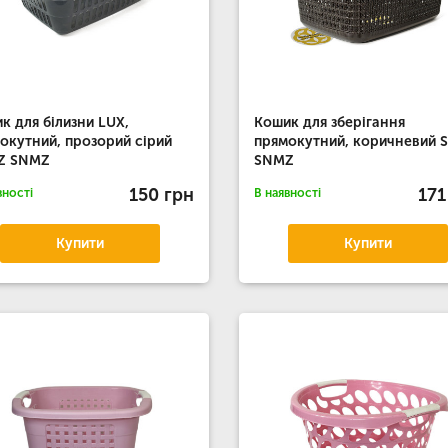
к для білизни LUX,
Кошик для зберігання
окутний, прозорий сірий
прямокутний, коричневий 
Z SNMZ
SNMZ
150 грн
171
вності
В наявності
Купити
Купити