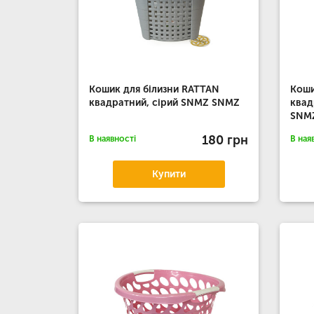
Кошик для білизни RATTAN
Коши
квадратний, сірий SNMZ SNMZ
квад
SNM
180 грн
В наявності
В ная
Купити