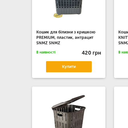
Кошик для білизни з кришкою
Коши
PREMIUM, пластик, антрацит
KNIT
SNMZ SNMZ
SNM
420 грн
В наявності
В ная
Купити