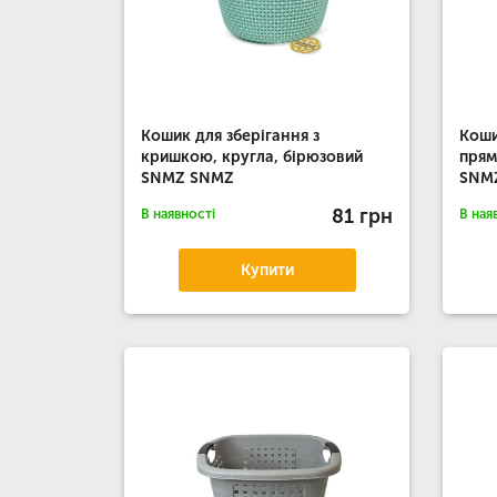
Кошик для зберігання з
Коши
кришкою, кругла, бірюзовий
прям
SNMZ SNMZ
SNM
81 грн
В наявності
В ная
Купити