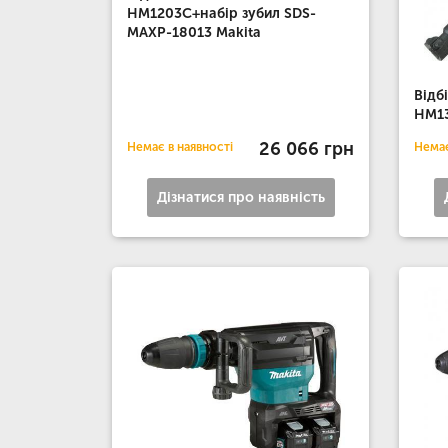
HM1203C+набір зубил SDS-
MAXP-18013 Makita
Відб
HM13
26 066 грн
Немає в наявності
Немає
Дізнатися про наявність