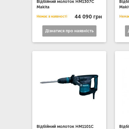
Відбійний молоток HM1307C
Відб
Makita
Maki
44 090 грн
Немає в наявності
Немає
Дізнатися про наявність
Відбійний молоток HM1101C
Відб