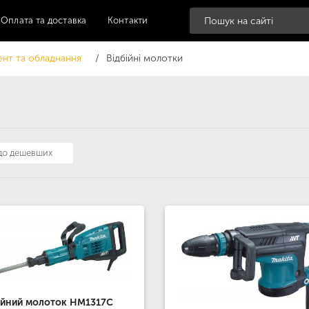
Оплата та доставка
Контакти
ент та обладнання
Відбійні молотки
 до дешевших
ійний молоток HM1317C