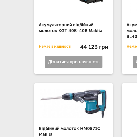
Акумуляторний відбійний
Акум
молоток XGT 40В+40В Makita
моло
BL40
44 123 грн
Немає в наявності
Немає
Дізнатися про наявність
Відбійний молоток HM0871C
Makita