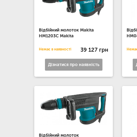
Відбійний молоток Makita
Відб
HM1203C Makita
HM08
39 127 грн
Немає в наявності
Немає
Дізнатися про наявність
Відбійний молоток