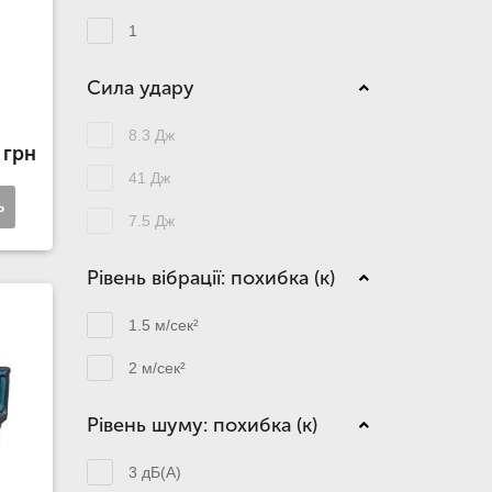
1
Сила удару
8.3 Дж
 грн
41 Дж
ь
7.5 Дж
Рівень вібрації: похибка (к)
1.5 м/сек²
2 м/сек²
Рівень шуму: похибка (к)
3 дБ(А)