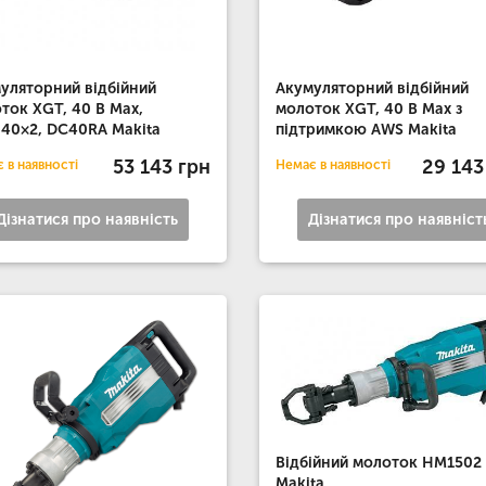
уляторний відбійний
Акумуляторний відбійний
ток XGT, 40 В Мах,
молоток XGT, 40 В Мах з
40×2, DC40RA Makita
підтримкою AWS Makita
53 143 грн
29 143
 в наявності
Немає в наявності
Дізнатися про наявність
Дізнатися про наявніст
Відбійний молоток HM1502
Makita