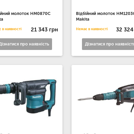
ійний молоток HM0870C
Відбійний молоток HM1203
ta
Makita
21 343 грн
32 324
 в наявності
Немає в наявності
Дізнатися про наявність
Дізнатися про наявніст