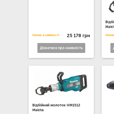
Відб
Maki
25 178 грн
Немає в наявності
Немає
Дізнатися про наявність
Відбійний молоток HM1512
Makita