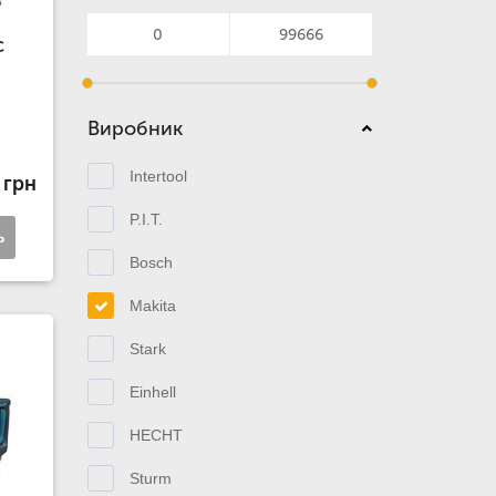
C
Виробник
Intertool
 грн
P.I.T.
ь
Bosch
Makita
Stark
Einhell
HECHT
Sturm