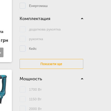
Енергомаш
Комплектация
додаткова рукоятка
ta
рукоятка
 грн
Кейс
ь
Показати ще
Мощность
1700 Вт
1150 Вт
2000 Вт