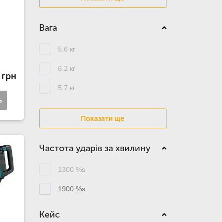
Вага
5.6 кг
6.2 кг
 грн
5.7 кг
ь
Показати ще
Частота ударів за хвилину
1300 %s
1900 %s
Кейс