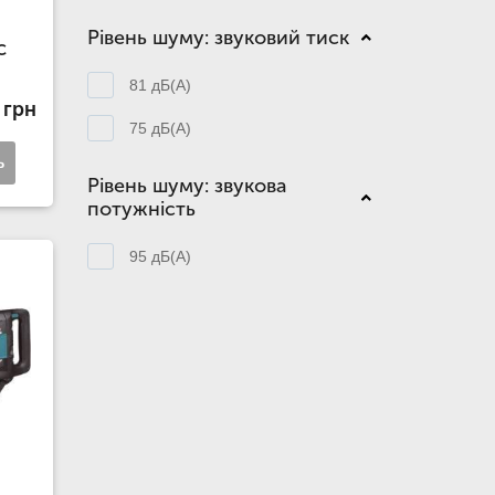
Рівень шуму: звуковий тиск
C
81 дБ(А)
 грн
75 дБ(А)
ь
Рівень шуму: звукова
потужність
95 дБ(А)