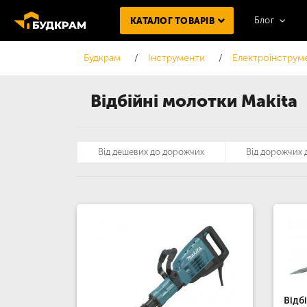
Блог
КАТАЛОГ ТОВАРІВ
Будкрам
Інструменти
Електроінструм
Відбійні молотки Makita
Від дешевих до дорожчих
Від дорожчих
Відб