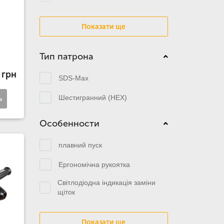
Показати ще
Тип патрона
 грн
SDS-Max
Шестигранний (HEX)
ь
Особенности
плавний пуск
Ергономічна рукоятка
Світлодіодна індикація заміни
щіток
Показати ще