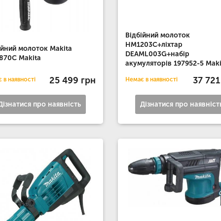
Відбійний молоток
HM1203C+ліхтар
ійний молоток Makita
DEAML003G+набір
70C Makita
акумуляторів 197952-5 Maki
25 499 грн
37 721
 в наявності
Немає в наявності
Дізнатися про наявність
Дізнатися про наявніст