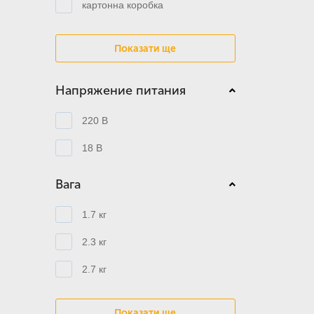
картонна коробка
Показати ще
Напряжение питания
220 В
18 В
Вага
1.7 кг
2.3 кг
2.7 кг
Показати ще