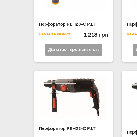
Перфоратор РВН20-C P.I.T.
Перф
1 218 грн
Немає в наявності
Немає
Дізнатися про наявність
Перфоратор РВН28-С P.I.T.
Перф