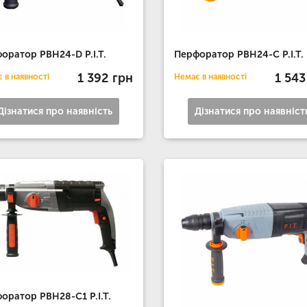
оратор РВН24-D P.I.T.
Перфоратор РВН24-C P.I.T.
1 392 грн
1 543
 в наявності
Немає в наявності
Дізнатися про наявність
Дізнатися про наявніст
оратор РВН28-С1 P.I.T.