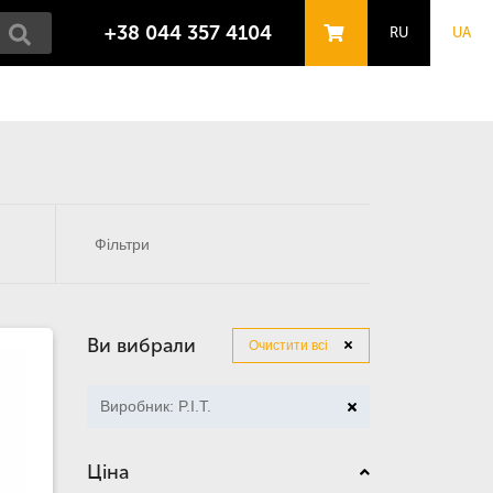
+38 044 357 4104
RU
UA
Фільтри
Ви вибрали
Очистити всі
Виробник: P.I.T.
Ціна