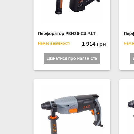
Перфоратор РВН26-С3 P.I.T.
Перф
1 914 грн
Немає в наявності
Немає
Дізнатися про наявність