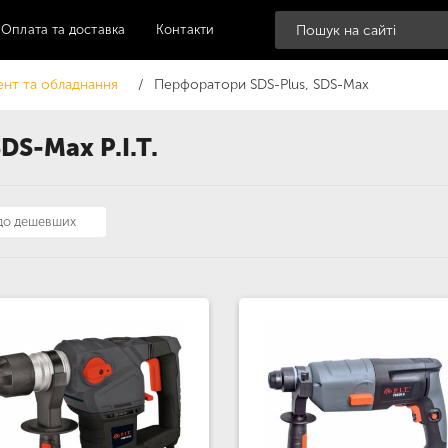
Оплата та доставка
Контакти
ент та обладнання
Перфоратори SDS-Plus, SDS-Max
S-Max P.I.T.
 до дешевших