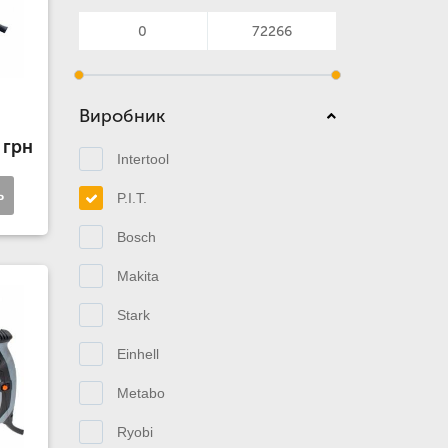
Виробник
 грн
Intertool
ь
P.I.T.
Bosch
Makita
Stark
Einhell
Metabo
Ryobi