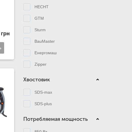
HECHT
GTM
Sturm
 грн
BauMaster
ь
Енергомаш
Zipper
Хвостовик
SDS-max
SDS-plus
Потребляемая мощность
850 Вт