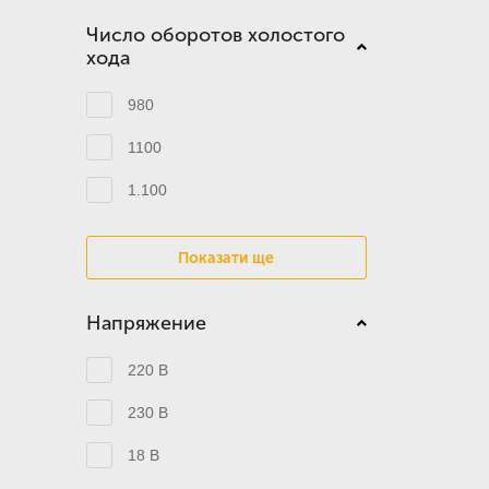
Число оборотов холостого
хода
980
1100
1.100
Показати ще
Напряжение
220 В
230 В
18 В