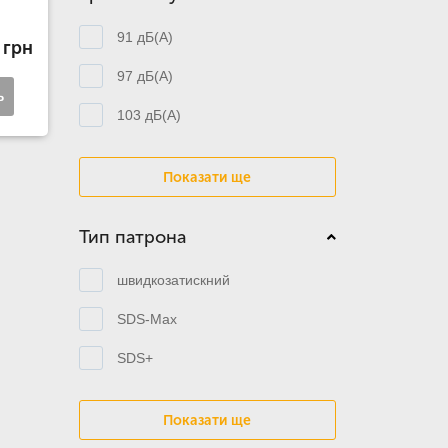
91 дБ(А)
 грн
97 дБ(А)
ь
103 дБ(А)
Показати ще
Тип патрона
швидкозатискний
SDS-Max
SDS+
Показати ще