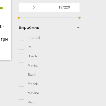
ZI-
Виробник
Intertool
 грн
P.I.T.
Bosch
Makita
Stark
Einhell
Metabo
Ryobi