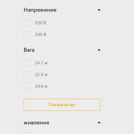
Напряжение
220 В
230 В
Вага
14.7 кг
12.5 кг
19.6 кг
Показати ще
живлення