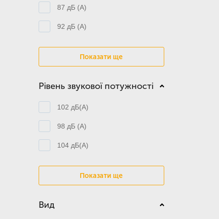
87 дБ (А)
92 дБ (А)
Показати ще
Рівень звукової потужності
102 дБ(А)
98 дБ (А)
104 дБ(А)
Показати ще
Вид