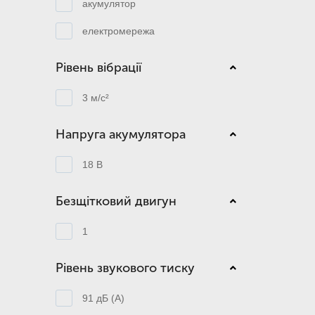
акумулятор
електромережа
Рівень вібрації
3 м/с²
Напруга акумулятора
18 В
Безщітковий двигун
1
Рівень звукового тиску
91 дБ (А)