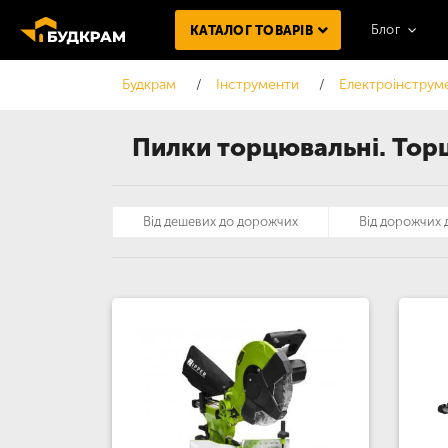
Блог
КАТАЛОГ ТОВАРІВ
Будкрам
Інструменти
Електроінструм
Пилки торцювальні. Торц
Від дешевих до дорожчих
Від дорожчих