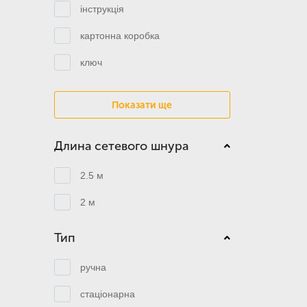
інструкція
картонна коробка
ключ
Показати ще
Длина сетевого шнура
2.5 м
2 м
Тип
ручна
стаціонарна