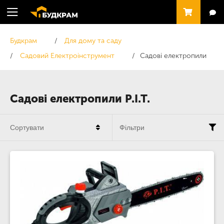
Будкрам
Для дому та саду
Садовий Електроінструмент
Садові електропили
Садові електропили P.I.T.
Сортувати
Фільтри