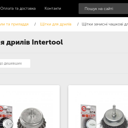
Оплата та доставка
Контакти
али та приладдя
Щітки для дрилів
Щітки зачисні чашкові дл
я дрилів Intertool
 до дешевших