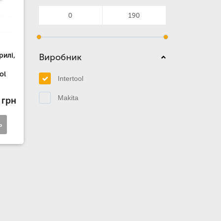
рилі,
Виробник
ol
Intertool
Makita
 грн
ь