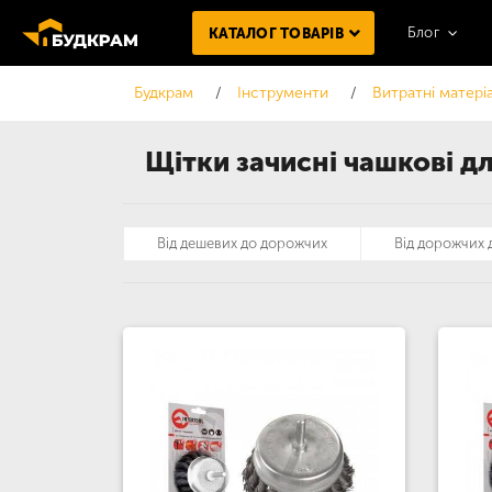
Блог
КАТАЛОГ ТОВАРІВ
Будкрам
Інструменти
Витратні матері
Щітки зачисні чашкові дл
Від дешевих до дорожчих
Від дорожчих