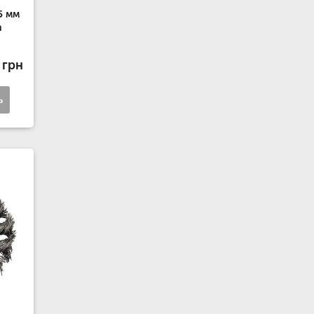
5 мм
h
 грн
ь