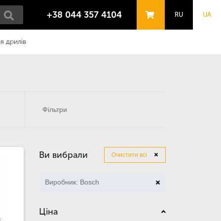
+38 044 357 4104
RU
UA
ля дрилів
Фільтри
Ви вибрали
Очистити всі
Виробник: Bosch
Ціна