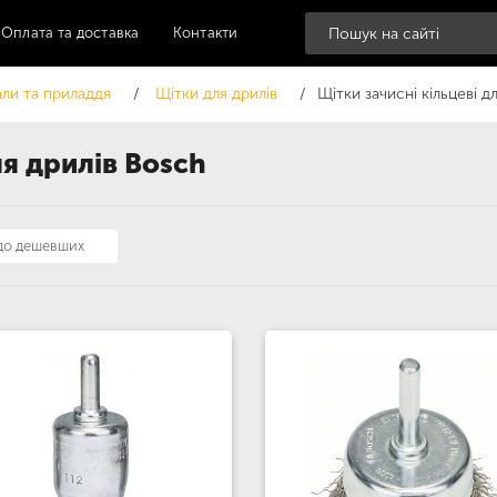
Оплата та доставка
Контакти
али та приладдя
Щітки для дрилів
Щітки зачисні кільцеві д
ля дрилів Bosch
 до дешевших