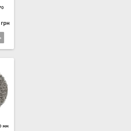
70
 грн
ь
70 мм