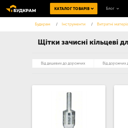
Блог
КАТАЛОГ ТОВАРІВ
Будкрам
Інструменти
Витратні матері
Щітки зачисні кільцеві д
Від дешевих до дорожчих
Від дорожчих