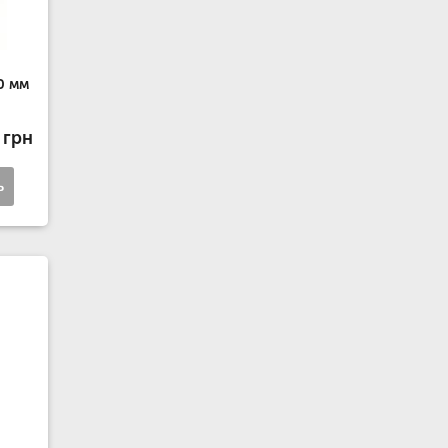
0 мм
 грн
ь