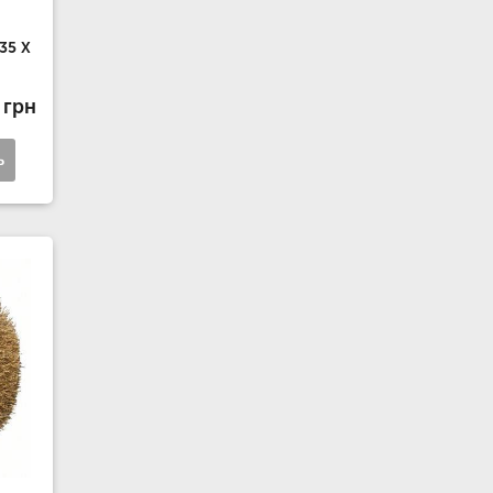
35 X
 грн
ь