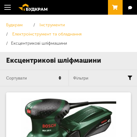
Будкрам
Інструменти
Електроінструмент та обладнання
Ексцентрикові шліфмашини
Ексцентрикові шліфмашини
Сортувати
Фільтри