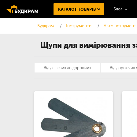
Блог
КАТАЛОГ ТОВАРІВ
Будкрам
Інструменти
Автоінструмент
Щупи для вимірювання за
Від дешевих до дорожчих
Від дорожчих