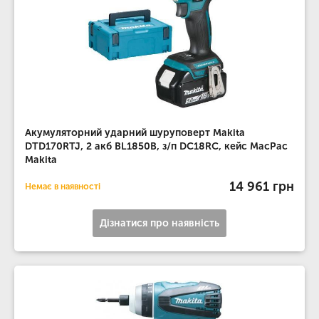
Акумуляторний ударний шуруповерт Makita
DTD170RTJ, 2 акб BL1850B, з/п DC18RC, кейс MacPac
Makita
14 961 грн
Немає в наявності
Дізнатися про наявність