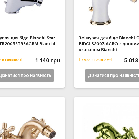
увач для біде Bianchi Star
Змішувач для біде Bianchi C
TR2003STRSACRM Bianchi
BIDCLS2003IACRO з донни
клапаном Bianchi
1 140 грн
5 018
 в наявності
Немає в наявності
Дізнатися про наявність
Дізнатися про наявніст