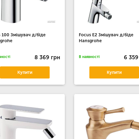
s 100 Змішувач д/біде
Focus E2 Змішувач д/біде
grohe
Hansgrohe
8 369 грн
6 359
вності
В наявності
Купити
Купити