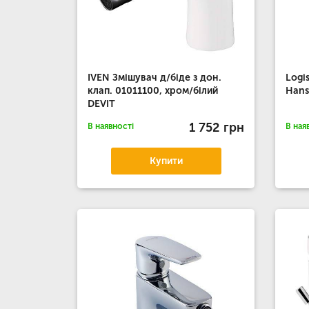
IVEN Змішувач д/біде з дон.
Logi
клап. 01011100, хром/білий
Hans
DEVIT
1 752 грн
В наявності
В ная
Купити