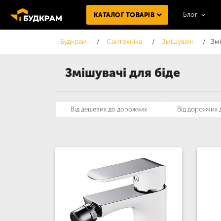
Блог
КАТАЛОГ ТОВАРІВ
Будкрам
Сантехніка
Змішувачі
Змі
Змішувачі для біде
Від дешевих до дорожчих
Від дорожчих