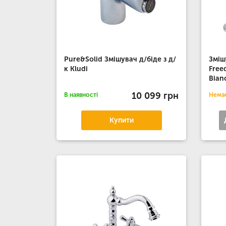
Pure&Solid Змішувач д/біде з д/
Зміш
к Kludi
Free
Bian
10 099 грн
В наявності
Немає
Купити