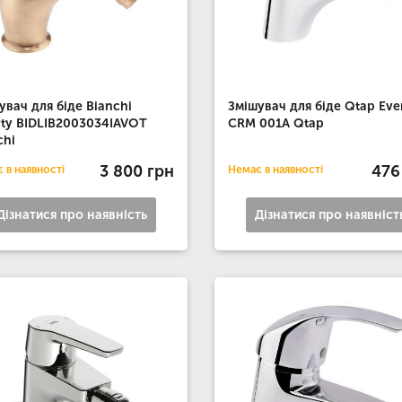
увач для біде Bianchi
Змішувач для біде Qtap Eve
rty BIDLIB2003034IAVOT
CRM 001A Qtap
chi
3 800 грн
476
 в наявності
Немає в наявності
Дізнатися про наявність
Дізнатися про наявніст