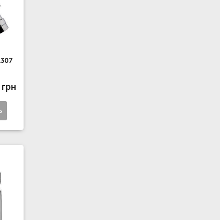
1307
 грн
ь