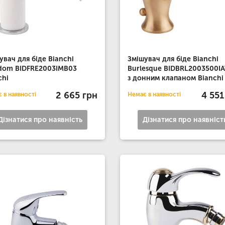
увач для біде Bianchi
Змішувач для біде Bianchi
dom BIDFRE2003IMB03
Burlesque BIDBRL2003500I
chi
з донним клапаном Bianchi
2 665 грн
4 551
 в наявності
Немає в наявності
Дізнатися про наявність
Дізнатися про наявніст