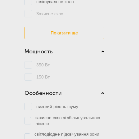
шліфувальне коло
Захисне скло
Показати ще
Мощность
350 Вт
150 Вт
Особенности
низький рівень шуму
захисне скло зі збільшувальною
лінзою
світлодіодне підсвічування зони