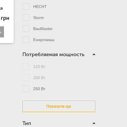
HECHT
ta
 грн
Sturm
BauMaster
ь
Енергомаш
Потребляемая мощность
120 Вт
200 Вт
250 Вт
Показати ще
Тип