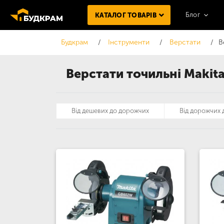
Блог
КАТАЛОГ ТОВАРІВ
Будкрам
Інструменти
Верстати
В
Верстати точильні Makit
Від дешевих до дорожчих
Від дорожчих