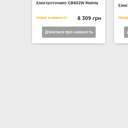
Електроточило GB602W Makita
Елек
8 309 грн
Немає в наявності
Немає
Дізнатися про наявність