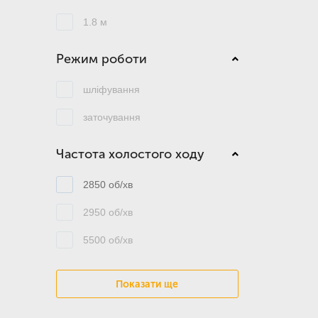
1.8 м
Режим роботи
шліфування
заточування
Частота холостого ходу
2850 об/хв
2950 об/хв
5500 об/хв
Показати ще