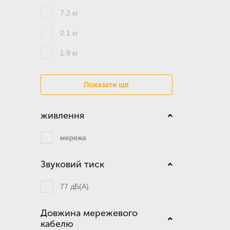
7.2 кг
2.1 кг
1.9 кг
Показати ще
живлення
мережа
Звуковий тиск
77 дБ(А)
Довжина мережевого
кабелю