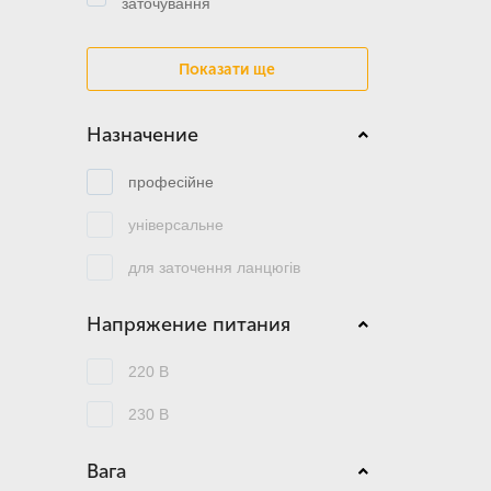
заточування
Показати ще
Назначение
професійне
універсальне
для заточення ланцюгів
Напряжение питания
220 В
230 В
Вага