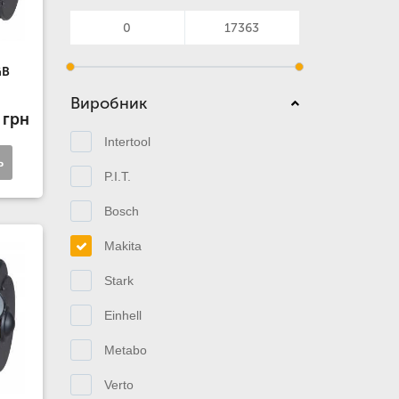
GB
Виробник
 грн
Intertool
ь
P.I.T.
Bosch
Makita
Stark
Einhell
Metabo
Verto