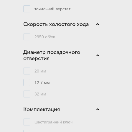
точильний верстат
Скорость холостого хода
2950 об/хв
Диаметр посадочного
отверстия
20 мм
12.7 мм
32 мм
Комплектация
шестигранний ключ