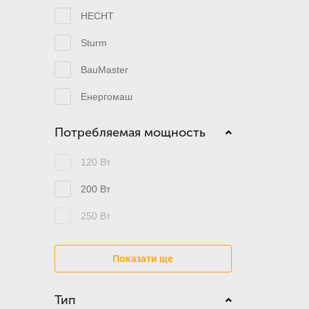
HECHT
Sturm
BauMaster
Енергомаш
Потребляемая мощность
120 Вт
200 Вт
250 Вт
Показати ще
Тип