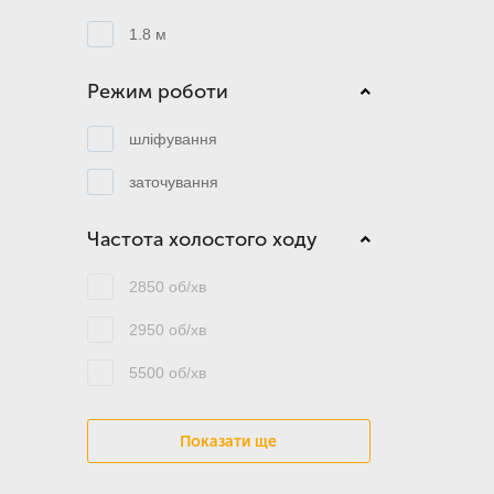
1.8 м
Режим роботи
шліфування
заточування
Частота холостого ходу
2850 об/хв
2950 об/хв
5500 об/хв
Показати ще