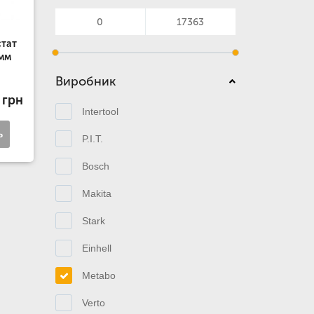
стат
0мм
Виробник
 грн
Intertool
ь
P.I.T.
Bosch
Makita
Stark
Einhell
Metabo
Verto