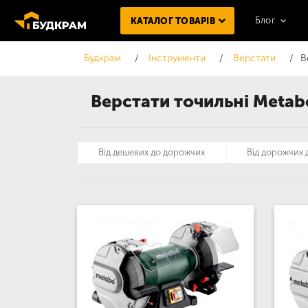
Блог
КАТАЛОГ ТОВАРІВ
Будкрам
Інструменти
Верстати
В
Верстати точильні Metab
Від дешевих до дорожчих
Від дорожчих