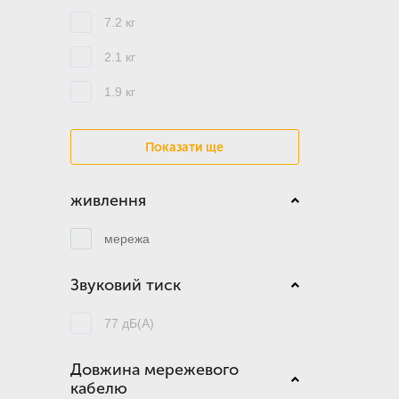
7.2 кг
2.1 кг
1.9 кг
Показати ще
живлення
мережа
Звуковий тиск
77 дБ(А)
Довжина мережевого
кабелю