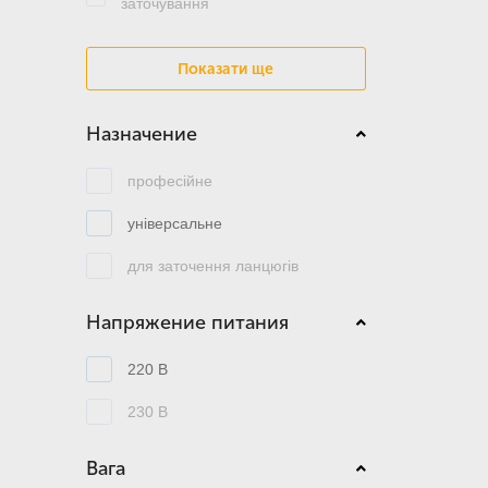
заточування
Показати ще
Назначение
професійне
універсальне
для заточення ланцюгів
Напряжение питания
220 В
230 В
Вага