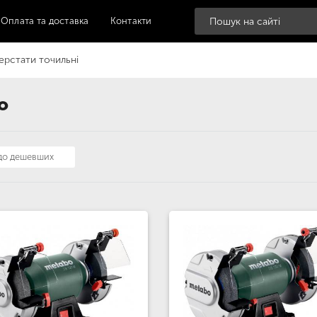
Оплата та доставка
Контакти
ерстати точильні
o
 до дешевших