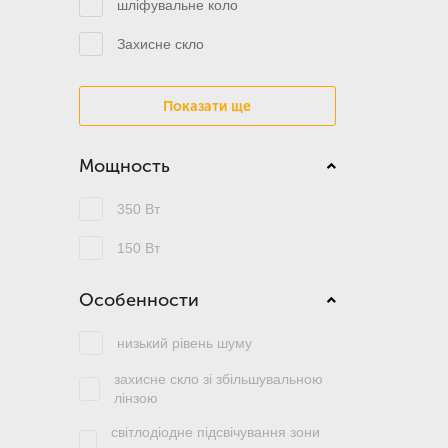
шліфувальне коло
Захисне скло
Показати ще
Мощность
350 Вт
150 Вт
Особенности
низький рівень шуму
захисне скло зі збільшувальною
лінзою
світлодіодне підсвічування зони