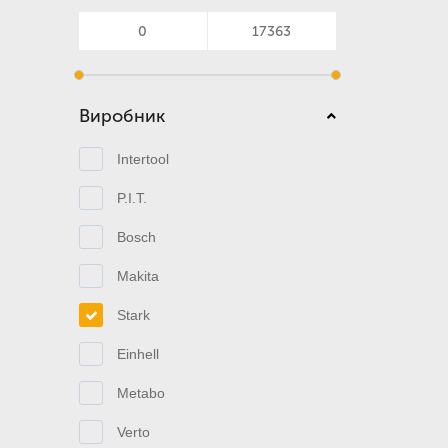
Виробник
Intertool
P.I.T.
Bosch
Makita
Stark
Einhell
Metabo
Verto