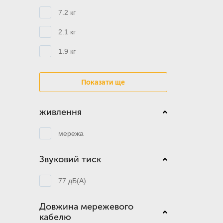
7.2 кг
2.1 кг
1.9 кг
Показати ще
живлення
мережа
Звуковий тиск
77 дБ(А)
Довжина мережевого
кабелю