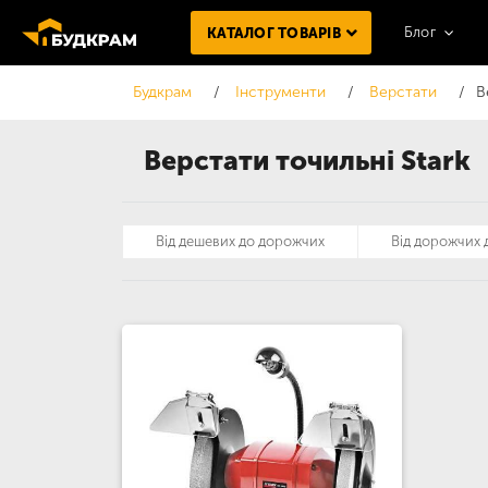
Блог
КАТАЛОГ ТОВАРІВ
Будкрам
Інструменти
Верстати
В
Верстати точильні Stark
Від дешевих до дорожчих
Від дорожчих