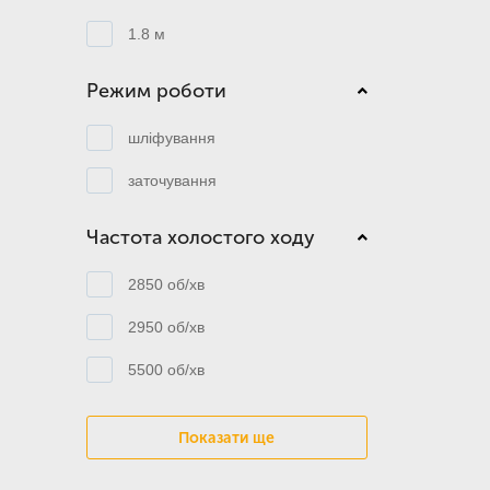
1.8 м
Режим роботи
шліфування
заточування
Частота холостого ходу
2850 об/хв
2950 об/хв
5500 об/хв
Показати ще