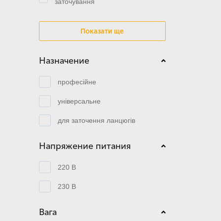
заточування
Показати ще
Назначение
професійне
універсальне
для заточення ланцюгів
Напряжение питания
220 В
230 В
Вага