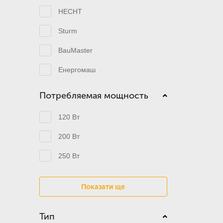
HECHT
Sturm
BauMaster
Енергомаш
Потребляемая мощность
120 Вт
200 Вт
250 Вт
Показати ще
Тип