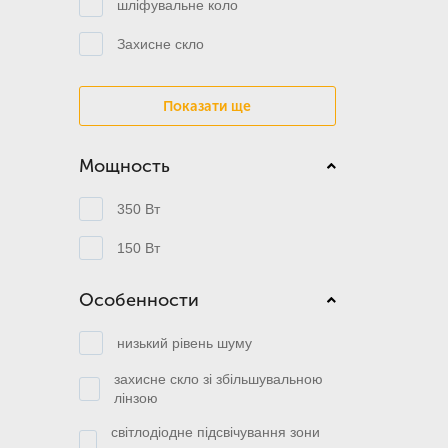
шліфувальне коло
Захисне скло
Показати ще
Мощность
350 Вт
150 Вт
Особенности
низький рівень шуму
захисне скло зі збільшувальною
лінзою
світлодіодне підсвічування зони