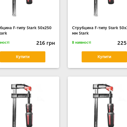
бцина F-типу Stark 50x250
Струбцина F-типу Stark 50
tark
мм Stark
216 грн
225
вності
В наявності
Купити
Купити