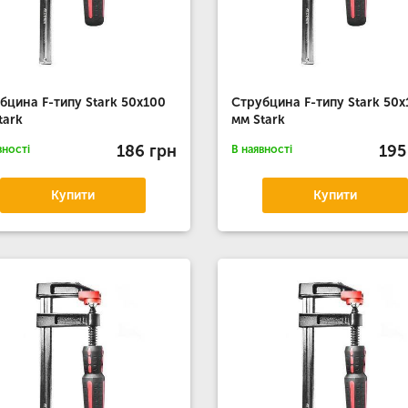
бцина F-типу Stark 50x100
Струбцина F-типу Stark 50x
tark
мм Stark
186 грн
195
вності
В наявності
Купити
Купити