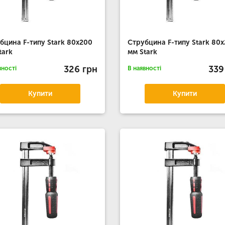
бцина F-типу Stark 80x200
Струбцина F-типу Stark 80
tark
мм Stark
326 грн
339
вності
В наявності
Купити
Купити