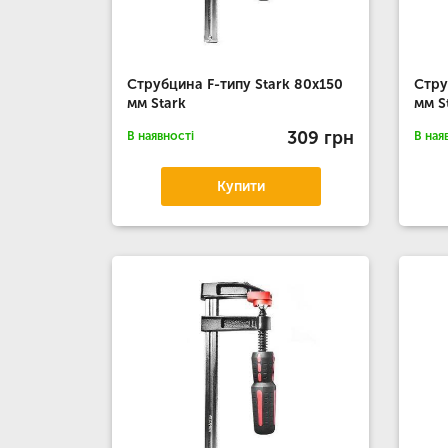
Струбцина F-типу Stark 80x150
Стру
мм Stark
мм S
309 грн
В наявності
В ная
Купити