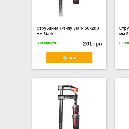
Струбцина F-типу Stark 50x200
Стру
мм Stark
мм S
201 грн
В наявності
В ная
Купити