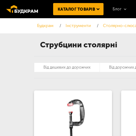
Блог
КАТАЛОГ ТОВАРІВ
Будкрам
Інструменти
Столярно-слюса
Струбцини столярні
Від дешевих до дорожчих
Від дорожчих