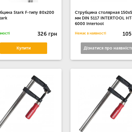
бцина Stark F-типу 80х200
Струбцина столярная 150x
tark
мм DIN 5117 INTERTOOL HT
6000 Intertool
326 грн
105
вності
Немає в наявності
Купити
Дізнатися про наявніст