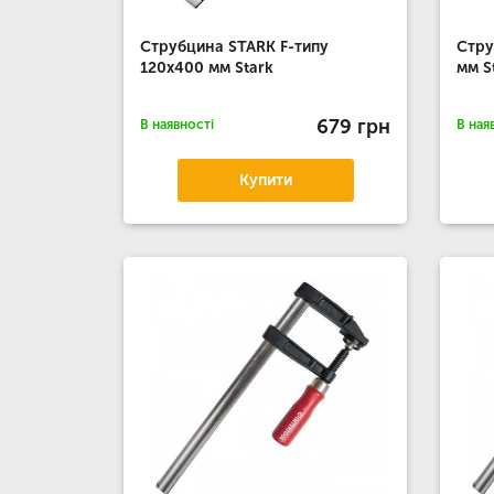
Струбцина STARK F-типу
Стру
120х400 мм Stark
мм S
679 грн
В наявності
В ная
Купити