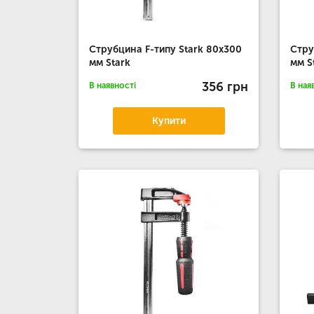
Струбцина F-типу Stark 80x300
Стру
мм Stark
мм S
356 грн
В наявності
В ная
Купити