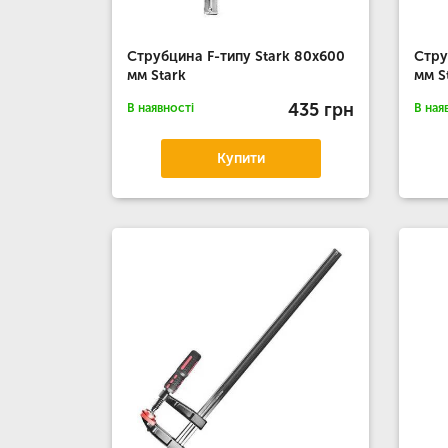
Струбцина F-типу Stark 80x600
Стру
мм Stark
мм S
435 грн
В наявності
В ная
Купити