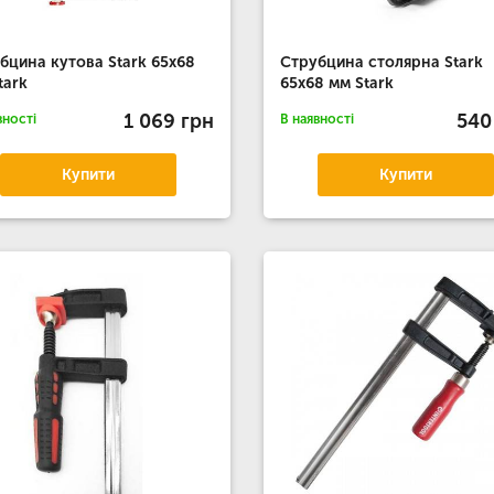
бцина кутова Stark 65x68
Струбцина столярна Stark
tark
65x68 мм Stark
1 069 грн
540
вності
В наявності
Купити
Купити