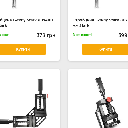
бцина F-типу Stark 80x400
Струбцина F-типу Stark 80
tark
мм Stark
378 грн
399
вності
В наявності
Купити
Купити