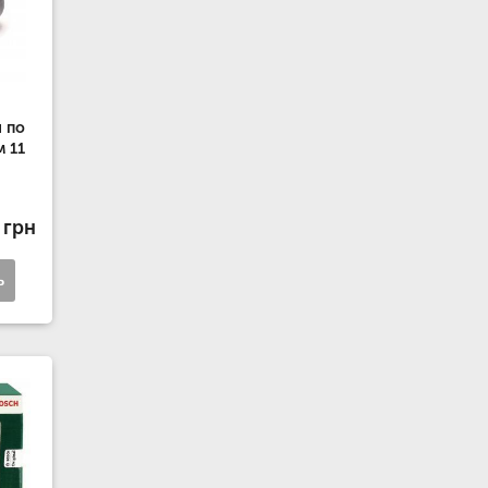
 по
 11
 грн
ь