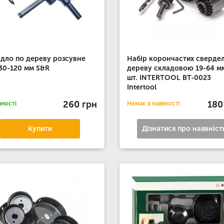
дло по дереву розсувне
Набір корончастих свердел
30-120 мм S&R
дереву складовою 19-64 мм
шт. INTERTOOL BT-0023
Intertool
260 грн
180
вності
Немає в наявності
Купити
Дізнатися про наявніст