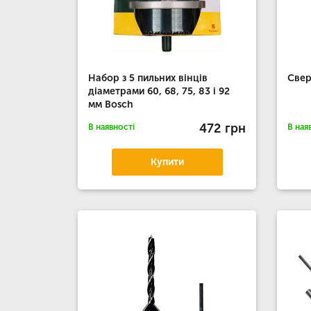
Набор з 5 пильних вінців
Свер
діаметрами 60, 68, 75, 83 і 92
мм Bosch
472 грн
В наявності
В ная
Купити