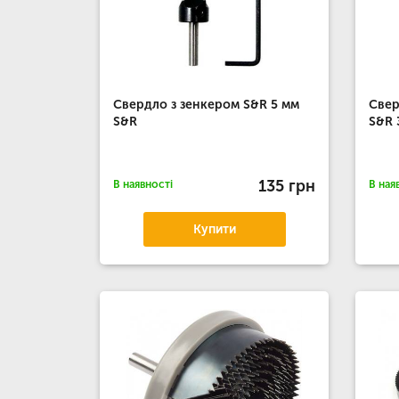
Свердло з зенкером S&R 5 мм
Свер
S&R
S&R 
135 грн
В наявності
В ная
Купити