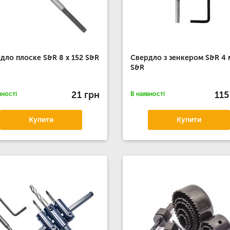
дло плоске S&R 8 х 152 S&R
Свердло з зенкером S&R 4
S&R
21 грн
115
вності
В наявності
Купити
Купити