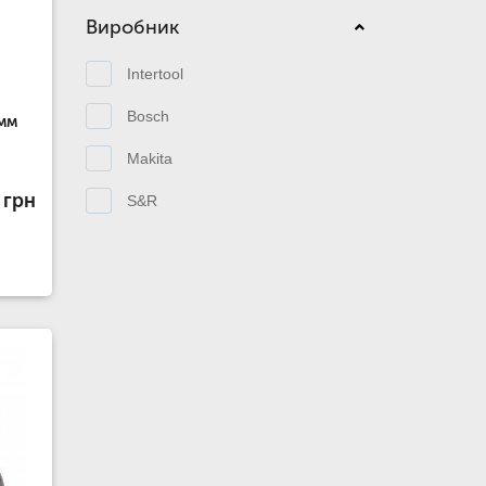
Виробник
Intertool
Bosch
 мм
Makita
 грн
S&R