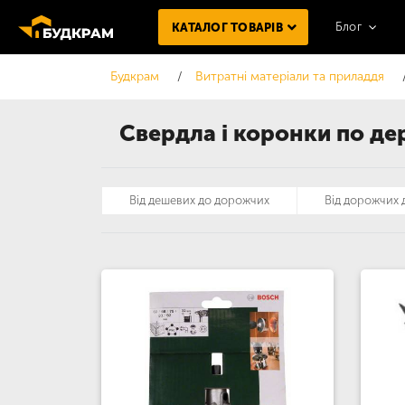
Блог
КАТАЛОГ ТОВАРІВ
Будкрам
Витратні матеріали та приладдя
Свердла і коронки по де
Від дешевих до дорожчих
Від дорожчих