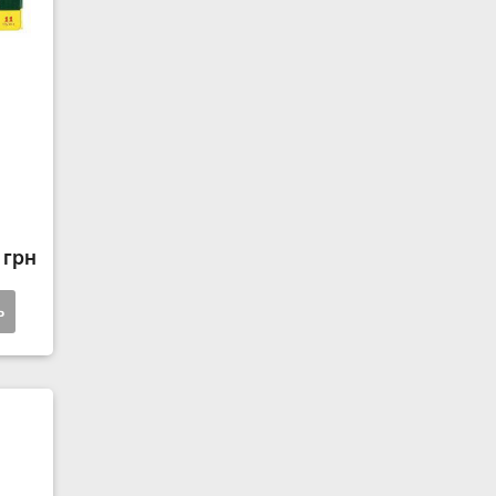
 грн
ь