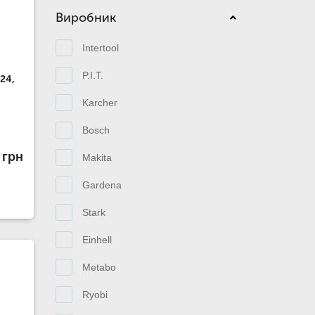
Виробник
Intertool
P.I.T.
24,
Karcher
Bosch
 грн
Makita
Gardena
Stark
Einhell
Metabo
Ryobi