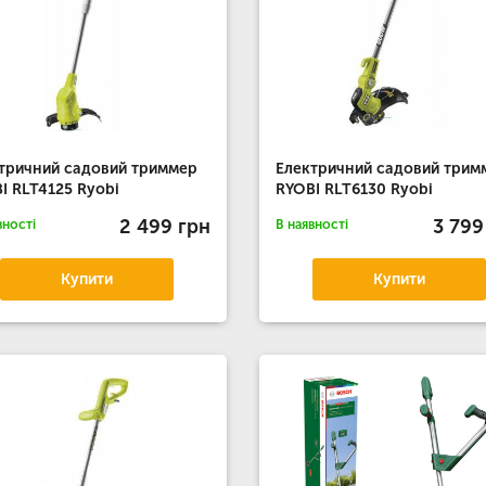
тричний садовий триммер
Електричний садовий трим
I RLT4125 Ryobi
RYOBI RLT6130 Ryobi
2 499 грн
3 799
вності
В наявності
Купити
Купити