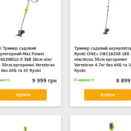
i Тример садовий
Тример садовий акумулято
уляторний Max Power
Ryobi ONE+ OBC1820B 18В
6X26BG2-0 36В 26см ніж/
ніж/ліска 30см ергоремні
а 30см ергоремні Vertebrae
Vertebrae 4.7кг без АКБ та 
г без АКБ та ЗУ Ryobi
Ryobi
9 999 грн
8 899
вності
В наявності
Купити
Купити