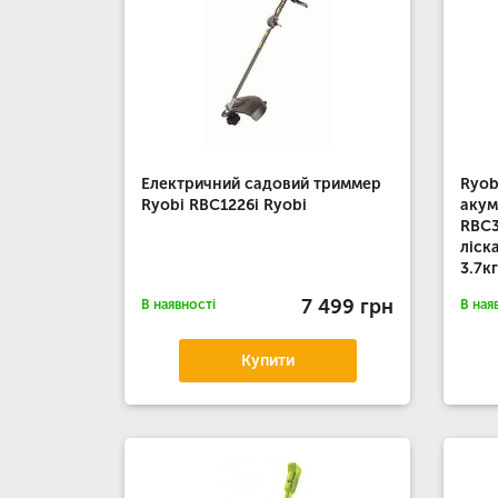
Електричний садовий триммер
Ryob
Ryobi RBC1226i Ryobi
акум
RBC3
ліск
3.7к
7 499 грн
В наявності
В ная
Купити