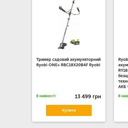
Тример садовий акумуляторний
Ryob
Ryobi ONE+ RBC18X20B4F Ryobi
акум
RY18
безщ
техн
АКБ 
13 499 грн
В наявності
В ная
Купити