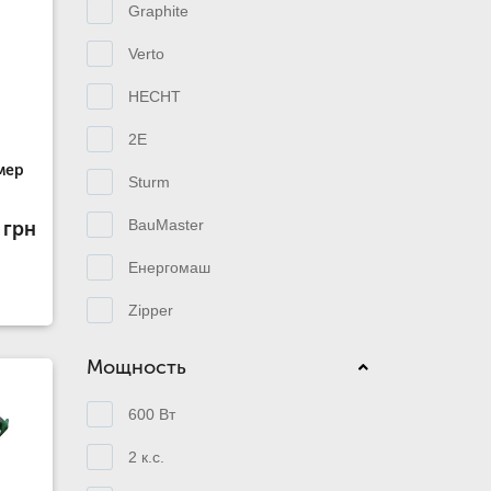
Graphite
Verto
HECHT
2E
мер
Sturm
BauMaster
 грн
Енергомаш
Zipper
Мощность
600 Вт
2 к.с.