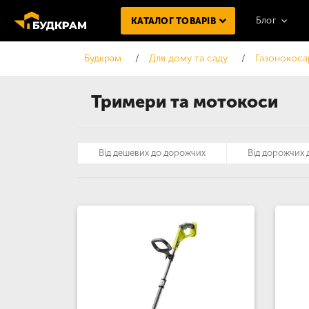
Блог
КАТАЛОГ ТОВАРІВ
Будкрам
Для дому та саду
Газонокоса
Тримери та мотокоси
Від дешевих до дорожчих
Від дорожчих