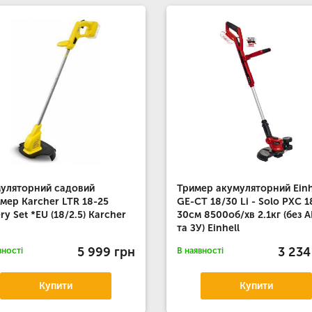
уляторний садовий
Тример акумуляторний Einh
мер Karcher LTR 18-25
GE-CT 18/30 Li - Solo PXC 1
ery Set *EU (18/2.5) Karcher
30см 8500об/хв 2.1кг (без 
та ЗУ) Einhell
5 999 грн
3 234
вності
В наявності
Купити
Купити