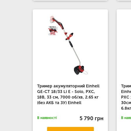
Тример акумуляторний Einhell
Трим
GE-CT 18/33 Li E - Solo, PXC,
Einh
18В, 33 см, 7000 об/хв, 2.65 кг
PXC 
(без АКБ та ЗУ) Einhell
30см
6.8кг
5 790 грн
В наявності
В ная