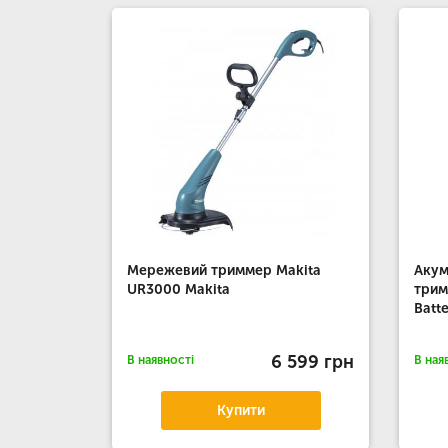
Мережевий триммер Makita
Акум
UR3000 Makita
трим
Batt
6 599 грн
В наявності
В ная
Купити