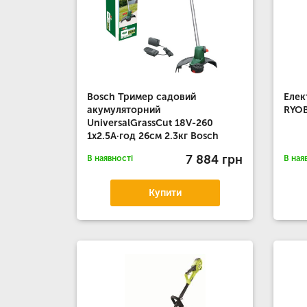
Bosch Тример садовий
Елек
акумуляторний
RYOB
UniversalGrassCut 18V-260
1х2.5А·год 26см 2.3кг Bosch
7 884 грн
В наявності
В ная
Купити