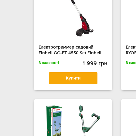
Електротриммер садовий
Елек
Einhell GC-ET 4530 Set Einhell
RYOB
1 999 грн
В наявності
В ная
Купити