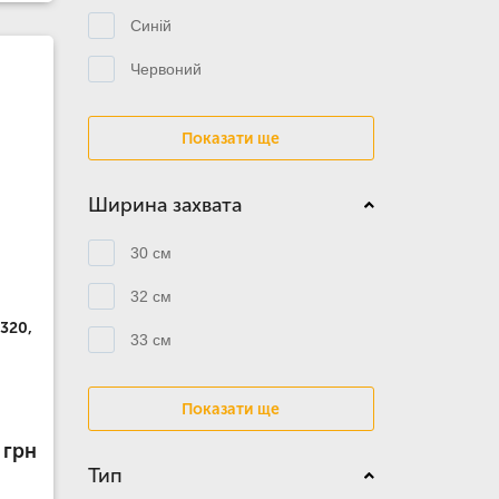
Синій
Червоний
Показати ще
Ширина захвата
30 см
32 см
320,
33 см
Показати ще
 грн
Тип