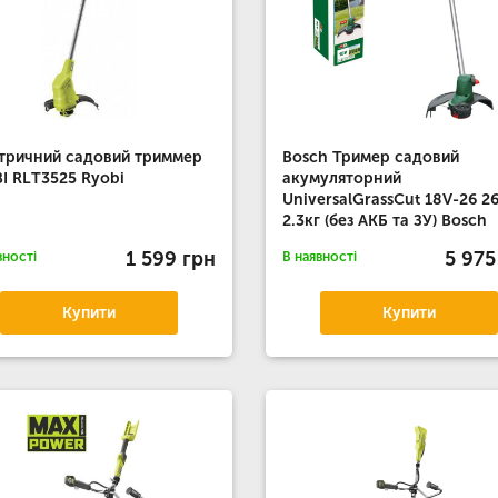
тричний садовий триммер
Bosch Тример садовий
I RLТ3525 Ryobi
акумуляторний
UniversalGrassCut 18V-26 2
2.3кг (без АКБ та ЗУ) Bosch
1 599 грн
5 975
вності
В наявності
Купити
Купити