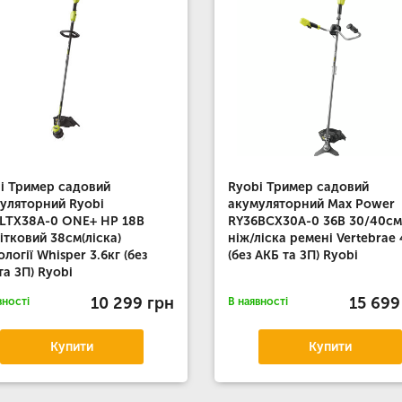
i Тример садовий
Ryobi Тример садовий
уляторний Ryobi
акумуляторний Max Power
LTX38A-0 ONE+ НР 18В
RY36BCX30A-0 36В 30/40см
ітковий 38см(ліска)
ніж/ліска ремені Vertebrae 
ології Whisper 3.6кг (без
(без АКБ та ЗП) Ryobi
та ЗП) Ryobi
10 299 грн
15 699
вності
В наявності
Купити
Купити