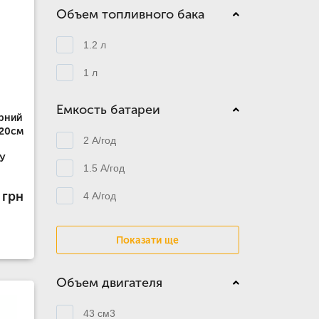
Объем топливного бака
1.2 л
1 л
Емкость батареи
рний
 20см
2 А/год
ЗУ
1.5 А/год
 грн
4 А/год
Показати ще
Объем двигателя
43 см3