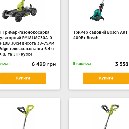
i Тример-газонокосарка
Тример садовий Bosch ART 
уляторний RY18LMC30A-0
400Вт Bosch
 18В 30см висота 38-75мм
Edge телескоп.штанга 6.4кг
 АКБ та ЗП) Ryobi
6 499 грн
3 558
вності
В наявності
Купити
Купити