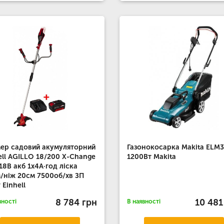
ер садовий акумуляторний
Газонокосарка Makita ELM3
ell AGILLO 18/200 X-Change
1200Вт Makita
18В акб 1х4А·год ліска
/ніж 20см 7500об/хв ЗП
 Einhell
8 784 грн
10 481
вності
В наявності