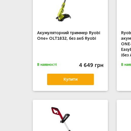
Акумуляторний триммер Ryobi
Ryob
One+ OLT1832, без акб Ryobi
акум
ONE+
Easy
(без
4 649 грн
В наявності
В ная
Купити