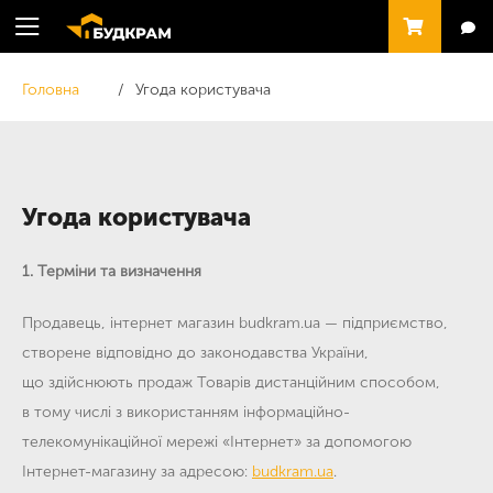
Головна
Угода користувача
Угода користувача
1. Терміни та визначення
Продавець
, інтернет магазин budkram.ua — підприємство,
створене відповідно до законодавства України,
що здійснюють продаж Товарів дистанційним способом,
в тому числі з використанням інформаційно-
телекомунікаційної мережі «Інтернет» за допомогою
Інтернет-магазину за адресою:
budkram.ua
.