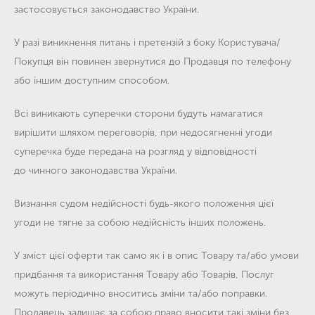
застосовується законодавство України.
У разі виникнення питань і претензій з боку Користувача/
Покупця він повинен звернутися до Продавця по телефону
або іншим доступним способом.
Всі виникають суперечки сторони будуть намагатися
вирішити шляхом переговорів, при недосягненні угоди
суперечка буде передана на розгляд у відповідності
до чинного законодавства України.
Визнання судом недійсності будь-якого положення цієї
угоди не тягне за собою недійсність інших положень.
У зміст цієї оферти так само як і в опис Товару та/або умови
придбання та використання Товару або Товарів, Послуг
можуть періодично вноситись зміни та/або поправки.
Продавець залишає за собою право вносити такі зміни без