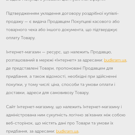
Підтвердженням укладення договору роздрібної купівлі-
продажу
— є видача Продавцем Покупцеві касового або
товарного чека або іншого документа, що підтверджує
оплату Товару.
Інтернет-магазин
— ресурс, що належить Продавцю,
розташований в мережі «Інтернет» за адресами:
budkram.ua
,
де представлені Товари, пропоновані Продавцем для
придбання, а також відомості, необхідні при здійсненні
покупки, у тому числі: ціна, способи та умови оплати і
доставки, адреси для самовивозу Товару.
Сайт Інтернет-магазину
, що належить Інтернет-магазину і
адміністрована ним сукупність логічно зв’язаних між собою
веб-сторінок, що містять дані про Товари та умови їх
придбання, за адресами:
budkram.ua
.