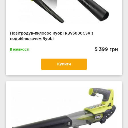
Повітродув-пилосос Ryobi RBV3000CSV з
подрібнювачем Ryobi
5 399 грн
В наявності
Купити