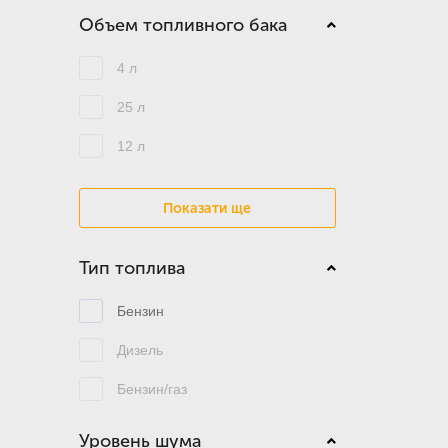
Объем топливного бака
4 л
25 л
12 л
Показати ще
Тип топлива
Бензин
Дизель
Бензин/газ
Уровень шума