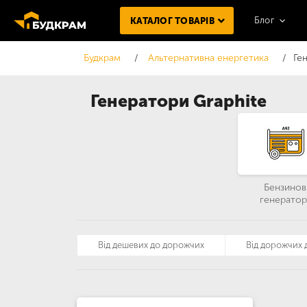
Блог
КАТАЛОГ ТОВАРІВ
Будкрам
Альтернативна енергетика
Ге
Генератори Graphite
Бензинов
генератор
Від дешевих до дорожчих
Від дорожчих