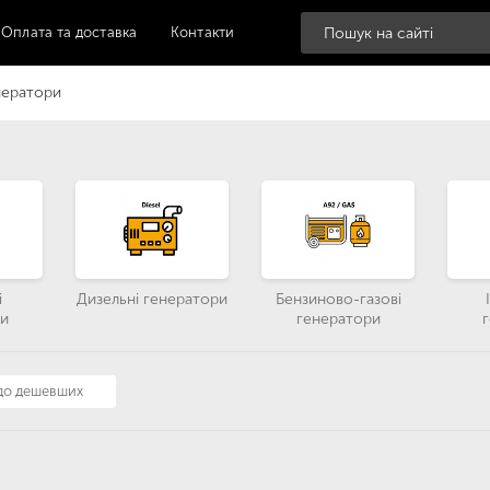
Оплата та доставка
Контакти
нератори
і
Дизельні генератори
Бензиново-газові
и
генератори
 до дешевших