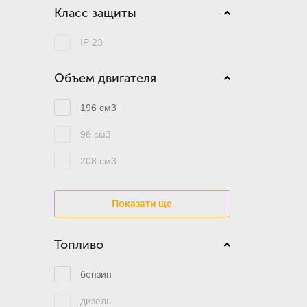
Класс защиты
IP 23
Объем двигателя
196 см3
98 см3
208 см3
Показати ще
Топливо
бензин
дизель