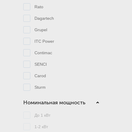
Rato
Dagartech
Grupel
ITC Power
Contimac
SENCI
Carod
Sturm
Номинальная мощность
До 1 кВт
1-2 кВт