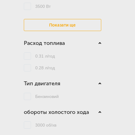
3500 Вт
Показати ще
Расход топлива
0.31 л/год
0.28 л/год
Тип двигателя
Бензиновий
обороты холостого хода
3000 об/хв