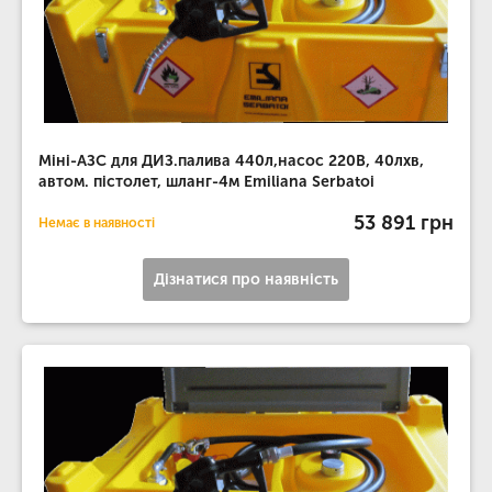
Міні-АЗС для ДИЗ.палива 440л,насос 220В, 40лхв,
автом. пістолет, шланг-4м Emiliana Serbatoi
53 891 грн
Немає в наявності
Дізнатися про наявність