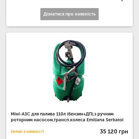
Дізнатися про наявність
Міні-АЗС для палива 110л (бензин+ДП),з ручним
роторним насосом,трансп.колеса Emiliana Serbatoi
35 120 грн
Немає в наявності