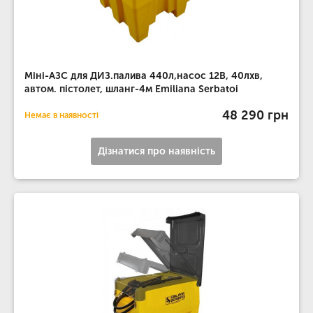
Міні-АЗС для ДИЗ.палива 440л,насос 12В, 40лхв,
автом. пістолет, шланг-4м Emiliana Serbatoi
48 290 грн
Немає в наявності
Дізнатися про наявність