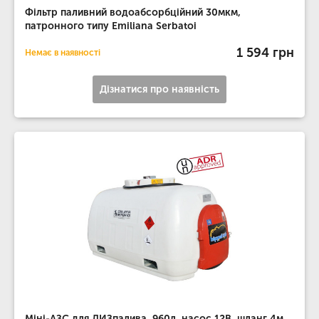
Фільтр паливний водоабсорбційний 30мкм,
патронного типу Emiliana Serbatoi
1 594 грн
Немає в наявності
Дізнатися про наявність
Міні-АЗС для ДИЗпалива, 960л, насос 12В, шланг 4м,