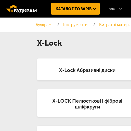
Блог
КАТАЛОГ ТОВАРІВ
Будкрам
Інструменти
Витратні матері
X-Lock
X-Lock Абразивні диски
X-LOCK Пелюсткові і фіброві
шліфкруги