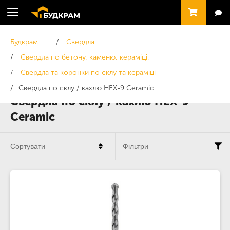
Будкрам
Свердла
Свердла по бетону, каменю, кераміці.
Свердла та коронки по склу та кераміці
Свердла по склу / кахлю HEX-9 Ceramic
Свердла по склу / кахлю HEX-9
Ceramic
Сортувати
Фільтри